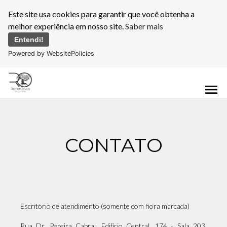
Este site usa cookies para garantir que você obtenha a
melhor experiência em nosso site.
Saber mais
Entendi!
Powered by WebsitePolicies
menu
CONTATO
Escritório de atendimento (somente com hora marcada)
Rua Dr. Pereira Cabral, Edifício Central, 174 - Sala 203,